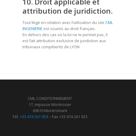
10. Droit applicable et
attribution de juridiction.
Tout litige en relation avec l’utilisation du site
CML
INGENIERIE
est soumis au droit français.
En dehors des cas où la loi ne le permet pas, il
est fait attribution exclusive de juridiction aux
tribunaux compétents de LYON
CML CONDITIONNEMENT
17, impasse Montrocier
69610 Montromant
Tél.
+33 474 261 059
– Fax +33 474 261 923